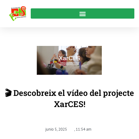
🎬 Descobreix el vídeo del projecte
XarCES!
junio 5, 2025
,
11:54 am