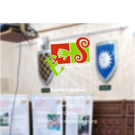
Escoles Solidàries
C/ Sant Feliu 10,4a 46800. Xàtiva,
València
647050567
escoles@escolessolidaries.org