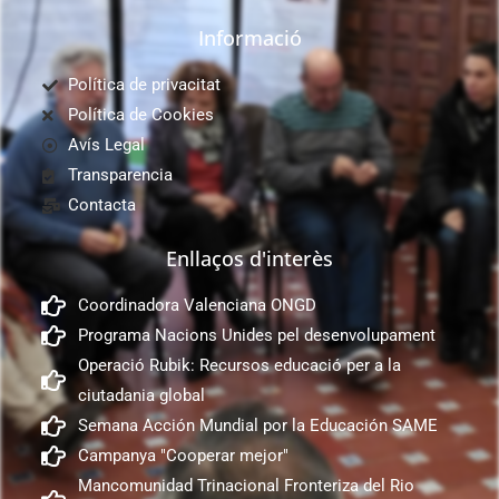
Informació
Política de privacitat
Política de Cookies
Avís Legal
Transparencia
Contacta
Enllaços d'interès
Coordinadora Valenciana ONGD
Programa Nacions Unides pel desenvolupament
Operació Rubik: Recursos educació per a la
ciutadania global
Semana Acción Mundial por la Educación SAME
Campanya "Cooperar mejor"
Mancomunidad Trinacional Fronteriza del Rio