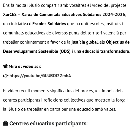
Ens fa molta il·lusió compartir amb vosaltres el vídeo del projecte
XarCES – Xarxa de Comunitats Educatives Solidàries
2024-2025
,
una iniciativa d’
Escoles Solidàries
que ha unit escoles, instituts i
comunitats educatives de diversos punts del territori valencià per
treballar conjuntament a favor de la
justícia global
, els
Objectius de
Desenvolupament Sostenible (ODS)
i una
educació transformadora
.
📽️ Mira el vídeo ací:
👉
https://youtu.be/GUUBOl22mhA
El vídeo recull moments significatius del procés, testimonis dels
centres participants i reflexions col·lectives que mostren la força i
la il·lusió de treballar en xarxa per una educació amb valors.
🏫 Centres educatius participants: