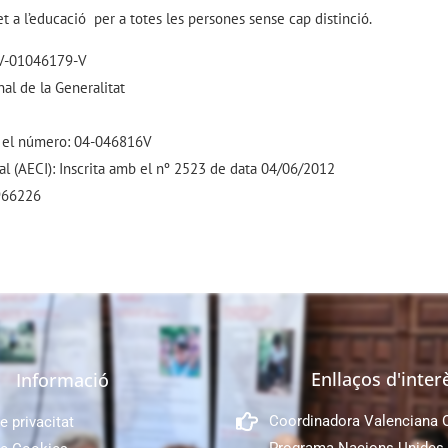
et a l’educació per a totes les persones sense cap distinció.
 CV-01046179-V
al de la Generalitat
mb el número: 04-046816V
al (AECI): Inscrita amb el nº 2523 de data 04/06/2012
6966226
Enllaços d'inter
Informació
Coordinadora Valenciana
e privacitat