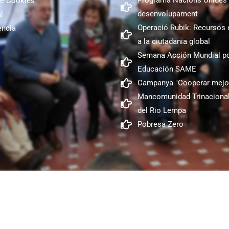
Programa Nacions Unides 
de Cookies
desenvolupament
l
Operació Rubik: Recursos 
encia
a la ciutadania global
Semana Acción Mundial po
Educación SAME
Campanya "Cooperar mejo
Mancomunidad Trinacional
del Rio Lempa
Pobresa Zero