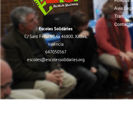
Política 
Avís Lega
Transpar
Contacta
Escoles Solidàries
C/ Sant Feliu 10,4a 46800. Xàtiva,
València
647050567
escoles@escolessolidaries.org