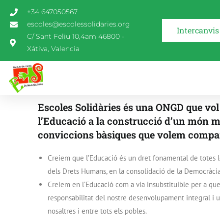
+34 647050567
escoles@escolessolidaries.org
Intercanvis
C/ Sant Feliu 10,4am 46800 -
Xátiva, Valencia
Escoles Solidàries és una ONGD que vol
l’Educació a la construcció d’un món 
conviccions bàsiques que volem compar
Creiem que l’Educació és un dret fonamental de totes l
dels Drets Humans, en la consolidació de la Democràcia 
Creiem en l’Educació com a via insubstituible per a que
responsabilitat del nostre desenvolupament integral i u
nosaltres i entre tots els pobles.