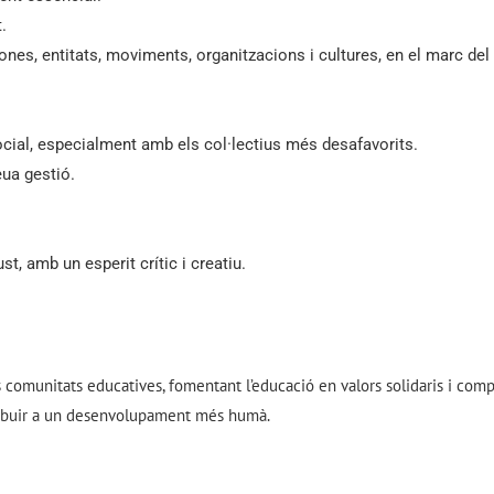
at.
sones, entitats, moviments, organitzacions i cultures, en el marc d
social, especialment amb els col·lectius més desafavorits.
eua gestió.
t, amb un esperit crític i creatiu.
s comunitats educatives, fomentant l’educació en valors solidaris i comp
tribuir a un desenvolupament més humà.