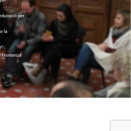
pel
educació per
r la
r"
 Fronteriza