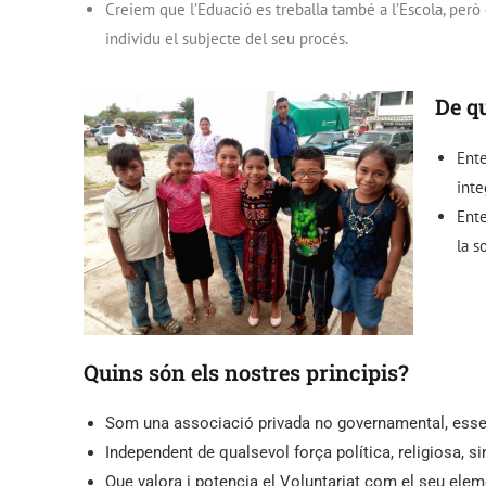
Creiem que l’Eduació es treballa també a l’Escola, però 
individu el subjecte del seu procés.
De q
Ente
inte
Ente
la so
Quins són els nostres principis?
Som una associació privada no governamental, ess
Independent de qualsevol força política, religiosa, s
Que valora i potencia el Voluntariat com el seu ele