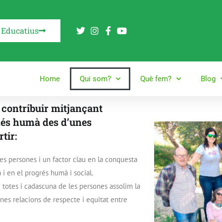
 Educatius
Home
Qui som?
Què fem?
Blog
 contribuir mitjançant
més humà des d’unes
tir:
es persones i un factor clau en la conquesta
i en el progrés humà i social.
 totes i cadascuna de les persones assolim la
nes relacions de respecte i equitat entre