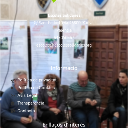
Escoles Solidàries
C/ Sant Feliu 10,4a 46800. Xàtiva,
València
647050567
escoles@escolessolidaries.org
Informació
Política de privacitat
Política de Cookies
Avís Legal
Transparencia
Contacta
Enllaços d'interès