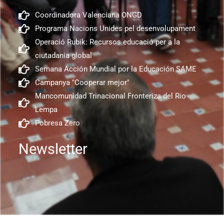
Coordinadora Valenciana ONGD
Programa Nacions Unides pel desenvolupament
Operació Rubik: Recursos educació per a la
ciutadania global
Semana Acción Mundial por la Educación SAME
Campanya "Cooperar mejor"
Mancomunidad Trinacional Fronteriza del Rio
Lempa
Pobresa Zero
Newsletter