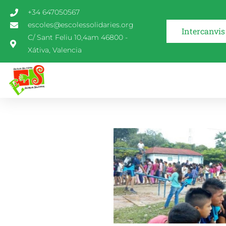
+34 647050567
escoles@escolessolidaries.org
Intercanvis
C/ Sant Feliu 10,4am 46800 -
Xátiva, Valencia