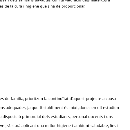
ssari dels sanitaris llavables, com la valoració dels mateixos a
és de la cura i higiene que s’ha de proporcionar.
es de família, prioritzen la continuïtat d’aquest projecte a causa
ions adequades, ja que l’establiment és mixt, doncs en ell estudien
 disposició primordial dels estudiants, personal docents i uns
 s’estarà aplicant una millor higiene i ambient saludable, fins i