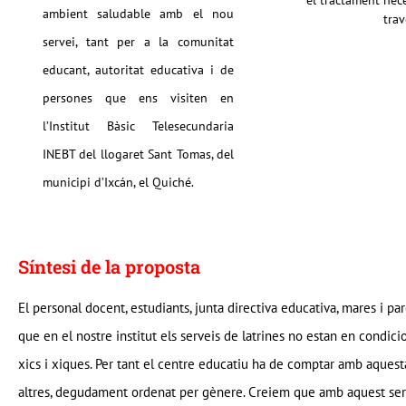
el tractament nece
ambient saludable amb el nou
trav
servei, tant per a la comunitat
educant, autoritat educativa i de
persones que ens visiten en
l’Institut Bàsic Telesecundaria
INEBT del llogaret Sant Tomas, del
municipi d’Ixcán, el Quiché.
Síntesi de la proposta
El personal docent, estudiants, junta directiva educativa, mares i par
que en el nostre institut els serveis de latrines no estan en condic
xics i xiques. Per tant el centre educatiu ha de comptar amb aquesta
altres, degudament ordenat per gènere. Creiem que amb aquest servei,