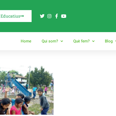
 Educatius
Home
Qui som?
Què fem?
Blog