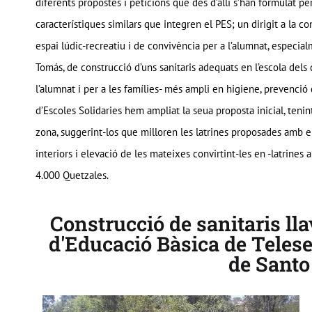
diferents propostes i peticions què des d’allí s’han formulat 
característiques similars que integren el PES; un dirigit a la co
espai lúdic-recreatiu i de convivència per a l’alumnat, especialm
Tomás, de construcció d’uns sanitaris adequats en l’escola dels
l’alumnat i per a les famílies- més ampli en higiene, prevenció d
d’Escoles Solidaries hem ampliat la seua proposta inicial, tenint
zona, suggerint-los que milloren les latrines proposades amb el 
interiors i elevació de les mateixes convirtint-les en -latrines 
4.000 Quetzales.
Construcció de sanitaris lla
d'Educació Bàsica de Teles
de Santo