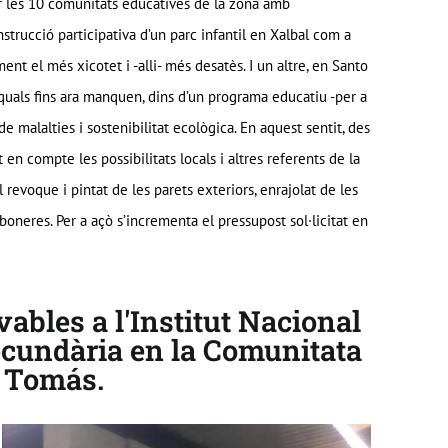
per les 10 comunitats educatives de la zona amb
nstrucció participativa d’un parc infantil en Xalbal com a
ent el més xicotet i -alli- més desatès. I un altre, en Santo
 quals fins ara manquen, dins d’un programa educatiu -per a
e malalties i sostenibilitat ecològica. En aquest sentit, des
 en compte les possibilitats locals i altres referents de la
revoque i pintat de les parets exteriors, enrajolat de les
aboneres. Per a açò s’incrementa el pressupost sol·licitat en
vables a l'Institut Nacional
ecundària en la Comunitata
 Tomás.