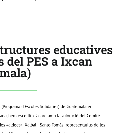
structures educatives
s del PES a Ixcan
emala)
ES (Programa d’Escoles Solidàries) de Guatemala en
ana, hem escollit, d’acord amb la valoració del Comitè
des «aldees» -Xalbal i Santo Tomás- representatius de les