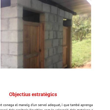
Objectius estratègics
t conega el maneig d’un servei adequat, i que també aprenga