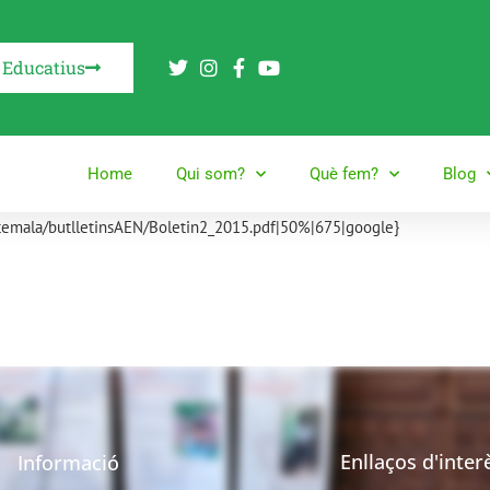
 Educatius
Home
Qui som?
Què fem?
Blog
temala/butlletinsAEN/Boletin2_2015.pdf|50%|675|google}
Enllaços d'inter
Informació