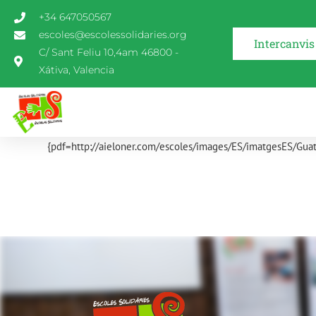
+34 647050567
escoles@escolessolidaries.org
Intercanvis
C/ Sant Feliu 10,4am 46800 -
Xátiva, Valencia
{pdf=http://aieloner.com/escoles/images/ES/imatgesES/Gua