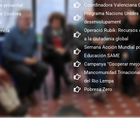
Coordinadora Valenciana
e privacitat
Programa Nacions Unides 
de Cookies
desenvolupament
l
Operació Rubik: Recursos 
encia
a la ciutadania global
Semana Acción Mundial po
Educación SAME
Campanya "Cooperar mejo
Mancomunidad Trinacional
del Rio Lempa
Pobresa Zero