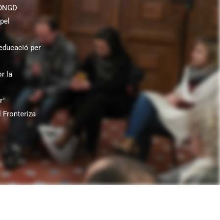
 ONGD
pel
educació per
r la
r"
 Fronteriza