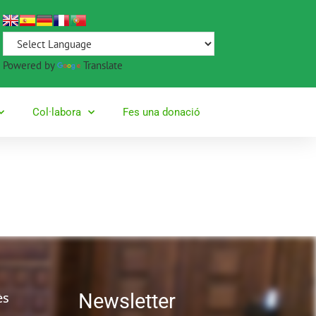
Powered by
Translate
Col·labora
Fes una donació
ès
Newsletter