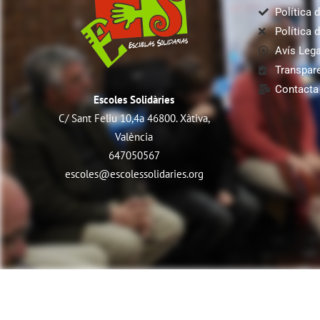
Política d
Política 
Avís Lega
Transpar
Contacta
Escoles Solidàries
C/ Sant Feliu 10,4a 46800. Xàtiva,
València
647050567
escoles@escolessolidaries.org