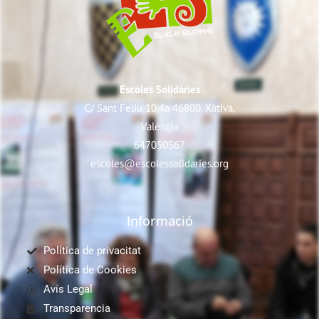
Escoles Solidàries
C/ Sant Feliu 10,4a 46800. Xàtiva,
València
647050567
escoles@escolessolidaries.org
Informació
Política de privacitat
Política de Cookies
Avís Legal
Transparencia