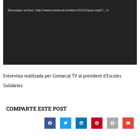
de
Descargar archivo: http://www.comarcal.tv/video/161121joan.mp4?_=1
vídeo
Entrevista realitzada per Comarcal TV al president d’Escoles
Solidàries
COMPARTE ESTE POST