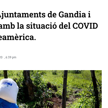
 Ajuntaments de Gandia i
 amb la situació del COVID
reamèrica.
20
,
6:39 pm