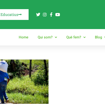
 Educatius
Home
Qui som?
Què fem?
Blog