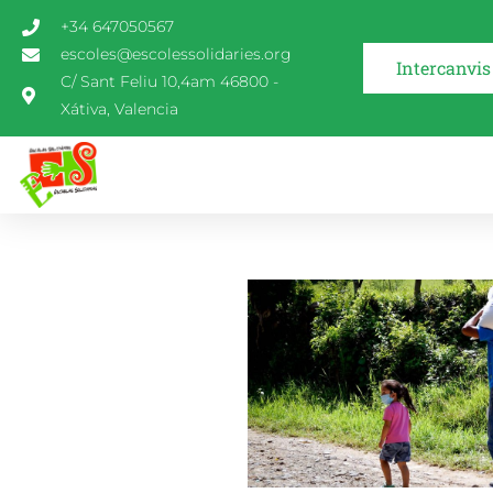
+34 647050567
escoles@escolessolidaries.org
Intercanvis
C/ Sant Feliu 10,4am 46800 -
Xátiva, Valencia