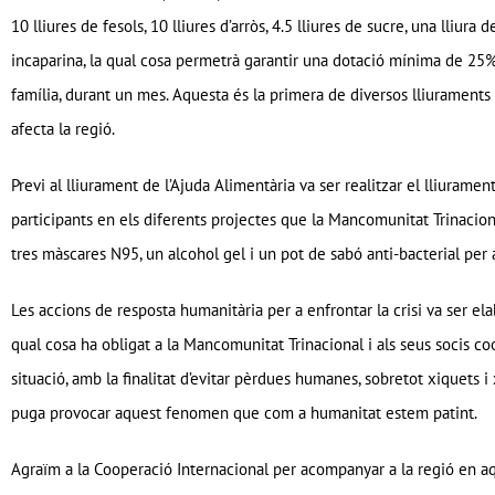
10 lliures de fesols, 10 lliures d’arròs, 4.5 lliures de sucre, una lliura d
incaparina, la qual cosa permetrà garantir una dotació mínima de 25%
família, durant un mes. Aquesta és la primera de diversos lliuraments 
afecta la regió.
Previ al lliurament de l’Ajuda Alimentària va ser realitzar el lliuram
participants en els diferents projectes que la Mancomunitat Trinacion
tres màscares N95, un alcohol gel i un pot de sabó anti-bacterial per 
Les accions de resposta humanitària per a enfrontar la crisi va ser elab
qual cosa ha obligat a la Mancomunitat Trinacional i als seus socis c
situació, amb la finalitat d’evitar pèrdues humanes, sobretot xiquets
puga provocar aquest fenomen que com a humanitat estem patint.
Agraïm a la Cooperació Internacional per acompanyar a la regió en aq