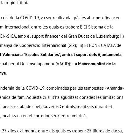
a regió Trifini.
risi de la COVID-19, va ser realitzada gràcies al suport financer
 internacional, entre les quals es troben: i) El Sistema de la
EN-SICA, amb el suport financer del Gran Ducat de Luxemburg; ii)
manya de Cooperació Internacional (GIZ); iii) El FONS CATALÀ de
 Valenciana “Escoles Solidàries”, amb el suport dels Ajuntaments
ional per al Desenvolupament (AACID);
La Mancomunitat de la
nya.
la pandèmia de la COVID-19, combinades per les tempestes «Amanda»
mica de fam. Aquesta crisi, s’ha aguditzat donades les limitacions
onals, establides pels Governs Centrals, realitzats durant el
ó, localitzada en el corredor sec Centreamericà.
7 kilos d’aliments, entre els quals es troben: 25 lliures de dacsa,