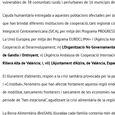
vulnerables de 38 comunitats rurals i periurbanes de 16 municipis de l
L’ajuda humanitària entregada a aquestes poblacions afectades per la c
que han brindat diferents institucions de cooperació, tant regional com
Integració Centreamericana (SICA), per mitjà del Programa PROGRESS
La Unió Europea, per mitjà del Programa EUROCLIMA+ i l’Agència Ale
Cooperació al Desenvolupament; iv)
L’Organització No Governamental
de Gandia i Ontinyent;
v) L’Agència Andalusa de Cooperació Internac
Ribera Alta de València; i, vii) L’Ajuntament d’Alzira, de València, Espa
El lliurament d’aliments, respon a la crisi sanitària provocada per 
i «Cristóbal», fenòmens que han afectat fortament aquesta regió endè
de mobilitat, tancaments fronterers i tancament de les economies naci
període de “fam estacional”, aguditzant la crisi alimentària de la regi
La Borsa Alimentària (BolSAN), lliuradaa cada família contenia més de 2