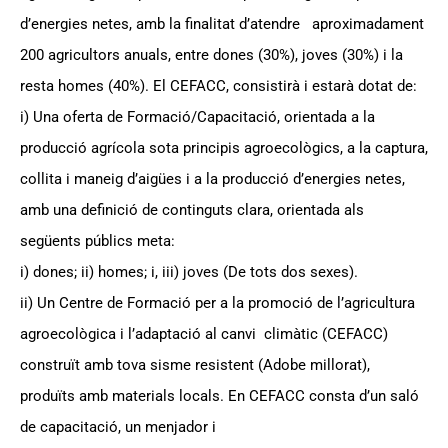
d’energies netes, amb la finalitat d’atendre aproximadament
200 agricultors anuals, entre dones (30%), joves (30%) i la
resta homes (40%). El CEFACC, consistirà i estarà dotat de:
i) Una oferta de Formació/Capacitació, orientada a la
producció agrícola sota principis agroecològics, a la captura,
collita i maneig d’aigües i a la producció d’energies netes,
amb una definició de continguts clara, orientada als
següents públics meta:
i) dones; ii) homes; i, iii) joves (De tots dos sexes).
ii) Un Centre de Formació per a la promoció de l’agricultura
agroecològica i l’adaptació al canvi climàtic (CEFACC)
construït amb tova sisme resistent (Adobe millorat),
produïts amb materials locals. En CEFACC consta d’un saló
de capacitació, un menjador i