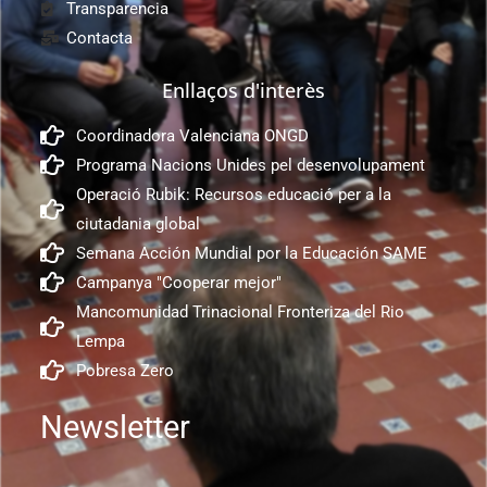
Transparencia
Contacta
Enllaços d'interès
Coordinadora Valenciana ONGD
Programa Nacions Unides pel desenvolupament
Operació Rubik: Recursos educació per a la
ciutadania global
Semana Acción Mundial por la Educación SAME
Campanya "Cooperar mejor"
Mancomunidad Trinacional Fronteriza del Rio
Lempa
Pobresa Zero
Newsletter