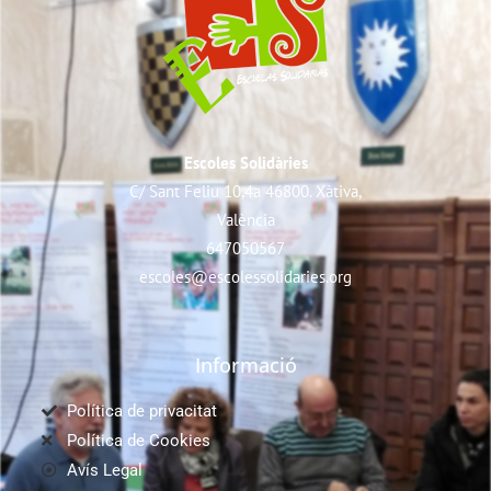
Escoles Solidàries
C/ Sant Feliu 10,4a 46800. Xàtiva,
València
647050567
escoles@escolessolidaries.org
Informació
Política de privacitat
Política de Cookies
Avís Legal