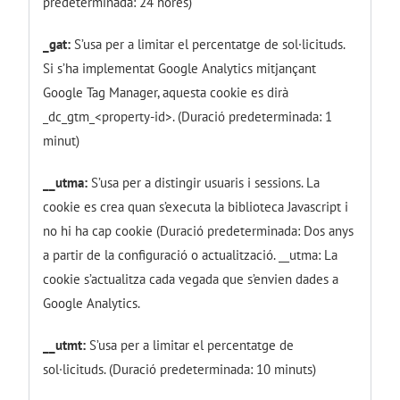
predeterminada: 24 hores)
_gat:
S’usa per a limitar el percentatge de sol·licituds.
Si s’ha implementat Google Analytics mitjançant
Google Tag Manager, aquesta cookie es dirà
_dc_gtm_<property-id>. (Duració predeterminada: 1
minut)
__utma:
S’usa per a distingir usuaris i sessions. La
cookie es crea quan s’executa la biblioteca Javascript i
no hi ha cap cookie (Duració predeterminada: Dos anys
a partir de la configuració o actualització. __utma: La
cookie s’actualitza cada vegada que s’envien dades a
Google Analytics.
__utmt:
S’usa per a limitar el percentatge de
sol·licituds. (Duració predeterminada: 10 minuts)