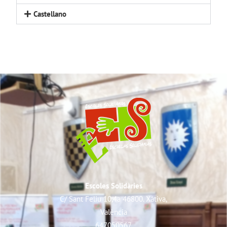
Castellano
Escoles Solidàries
C/ Sant Feliu 10,4a 46800. Xàtiva,
València
647050567