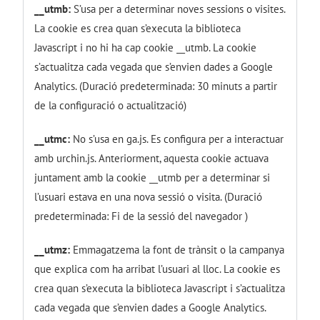
__utmb:
S’usa per a determinar noves sessions o visites.
La cookie es crea quan s’executa la biblioteca
Javascript i no hi ha cap cookie __utmb. La cookie
s’actualitza cada vegada que s’envien dades a Google
Analytics. (Duració predeterminada: 30 minuts a partir
de la configuració o actualització)
__utmc:
No s’usa en ga.js. Es configura per a interactuar
amb urchin.js. Anteriorment, aquesta cookie actuava
juntament amb la cookie __utmb per a determinar si
l’usuari estava en una nova sessió o visita. (Duració
predeterminada: Fi de la sessió del navegador )
__utmz:
Emmagatzema la font de trànsit o la campanya
que explica com ha arribat l’usuari al lloc. La cookie es
crea quan s’executa la biblioteca Javascript i s’actualitza
cada vegada que s’envien dades a Google Analytics.