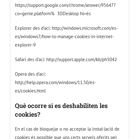
https://support.google.com/chrome/answer/95647?
co=genie.platform% 3DDesktop
hl=és
Explorer des d’ací:
http://windows.microsoft.com/es-
es/windows7/how-to-manage-cookies-in-internet-
explorer-9
Safari des d’ací:
http://support.apple.com/kb/ph5042
Opera des d’ací:
http://help.opera.com/windows/11.50/es-
es/cookies.html
Què ocorre si es deshabiliten les
cookies?
En el cas de bloquejar o no acceptar la instal·lació de
cookies és possible que uns certs serveis oferits pel