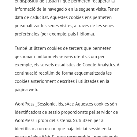
el dispositiu de l’usuari i que permeten recuperar la
informació de la navegació en la següent visita. Tenen
data de caducitat. Aquestes cookies ens permeten
personalitzar les seues visites, a través de les seues
preferències (per exemple, país i idioma).
També utilitzem cookies de tercers que permeten
gestionar i millorar els serveis oferits. Com per
exemple, els serveis estadístics de Google Analytics. A
continuació recollim de forma esquematitzada les
cookies anteriorment descrites i utilitzades en la
pàgina web:
WordPress _SessionId, ids, sAct: Aquestes cookies són
identificadors de sessió proporcionats pel servidor de
WordPress i propi del sistema. S’utilitzen per a
identificar a un usuari que haja iniciat sessió en la
nostra pàgina Web. El grup responsable i proveïdor de