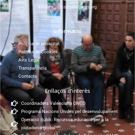
escoles@escolessolidaries.org
Informació
Política de privacitat
Política de Cookies
Avís Legal
Transparencia
Contacta
Enllaços d'interès
Coordinadora Valenciana ONGD
Programa Nacions Unides pel desenvolupament
Operació Rubik: Recursos educació per a la
ciutadania global