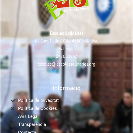
Escoles Solidàries
C/ Sant Feliu 10,4a 46800. Xàtiva,
València
647050567
escoles@escolessolidaries.org
Informació
Política de privacitat
Política de Cookies
Avís Legal
Transparencia
Contacta