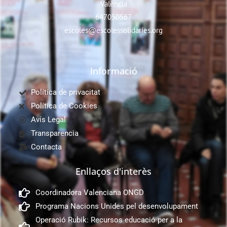
València
647050567
escoles@escolessolidaries.org
Informació
Política de privacitat
Política de Cookies
Avís Legal
Transparencia
Contacta
Enllaços d'interès
Coordinadora Valenciana ONGD
Programa Nacions Unides pel desenvolupament
Operació Rubik: Recursos educació per a la