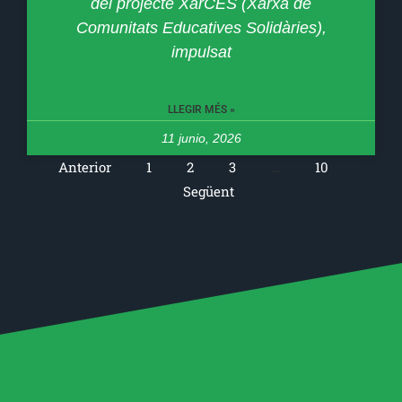
del projecte XarCES (Xarxa de
Comunitats Educatives Solidàries),
impulsat
LLEGIR MÉS »
11 junio, 2026
Anterior
1
2
3
…
10
Següent