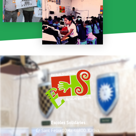
Escoles Solidàries
C/ Sant Feliu 10,4a 46800. Xàtiva,