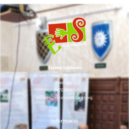
Escoles Solidàries
C/ Sant Feliu 10,4a 46800. Xàtiva,
València
647050567
escoles@escolessolidaries.org
Informació