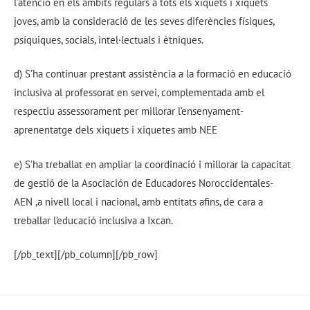
l’atenció en els àmbits regulars a tots els xiquets i xiquets
joves, amb la consideració de les seves diferències físiques,
psíquiques, socials, intel·lectuals i ètniques.
d) S’ha continuar prestant assistència a la formació en educació
inclusiva al professorat en servei, complementada amb el
respectiu assessorament per millorar l’ensenyament-
aprenentatge dels xiquets i xiquetes amb NEE
e) S’ha treballat en ampliar la coordinació i millorar la capacitat
de gestió de la Asociación de Educadores Noroccidentales-
AEN ,a nivell local i nacional, amb entitats afins, de cara a
treballar l’educació inclusiva a Ixcan.
[/pb_text][/pb_column][/pb_row]