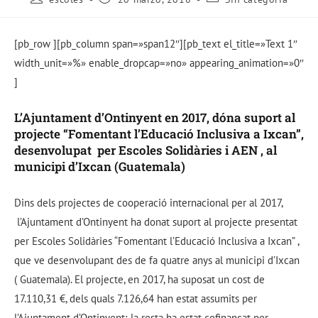
[pb_row ][pb_column span=»span12″][pb_text el_title=»Text 1″
width_unit=»%» enable_dropcap=»no» appearing_animation=»0″
]
L’Ajuntament d’Ontinyent en 2017, dóna suport al
projecte “Fomentant l’Educació Inclusiva a Ixcan”,
desenvolupat per Escoles Solidàries i AEN , al
municipi d’Ixcan (Guatemala)
Dins dels projectes de cooperació internacional per al 2017,
l’Ajuntament d’Ontinyent ha donat suport al projecte presentat
per Escoles Solidàries “Fomentant l’Educació Inclusiva a Ixcan” ,
que ve desenvolupant des de fa quatre anys al municipi d’Ixcan
( Guatemala). El projecte, en 2017, ha suposat un cost de
17.110,31 €, dels quals 7.126,64 han estat assumits per
l’Ajuntament d’Ontinyent; la resta ha estat cofinançat per