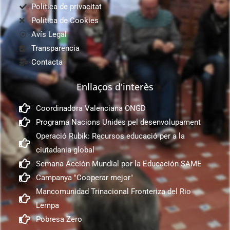
Política de privacitat
Política de Cookies
Avís Legal
Transparencia
Contacta
Enllaços d'interès
Coordinadora Valenciana ONGD
Programa Nacions Unides pel desenvolupament
Operació Rubik: Recursos educació per a la
ciutadania global
Semana Acción Mundial por la Educación SAME
Campanya "Cooperar mejor"
Mancomunidad Trinacional Fronteriza del Rio
Lempa
Pobresa Zero