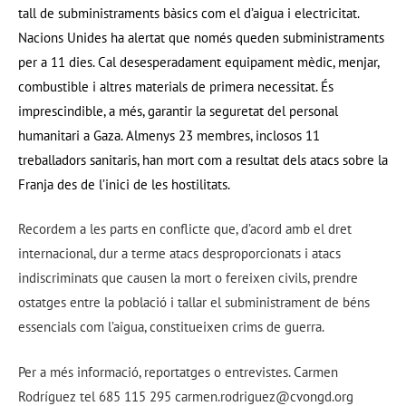
tall de subministraments bàsics com el d’aigua i electricitat.
Nacions Unides ha alertat que només queden subministraments
per a 11 dies. Cal desesperadament equipament mèdic, menjar,
combustible i altres materials de primera necessitat. És
imprescindible, a més, garantir la seguretat del personal
humanitari a Gaza. Almenys 23 membres, inclosos 11
treballadors sanitaris, han mort com a resultat dels atacs sobre la
Franja des de l’inici de les hostilitats.
Recordem a les parts en conflicte que, d’acord amb el dret
internacional, dur a terme atacs desproporcionats i atacs
indiscriminats que causen la mort o fereixen civils, prendre
ostatges entre la població i tallar el subministrament de béns
essencials com l’aigua, constitueixen crims de guerra.
Per a més informació, reportatges o entrevistes. Carmen
Rodríguez tel 685 115 295 carmen.rodriguez@cvongd.org