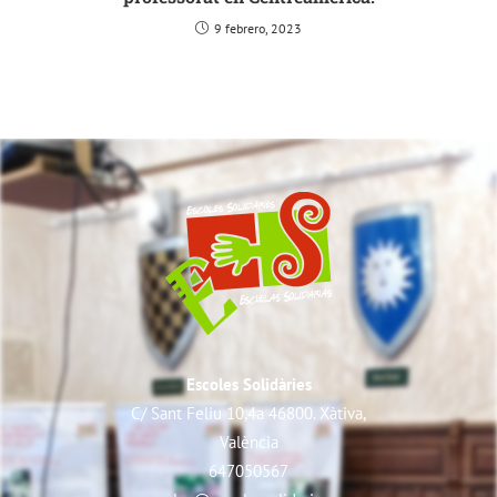
9 febrero, 2023
Escoles Solidàries
C/ Sant Feliu 10,4a 46800. Xàtiva,
València
647050567