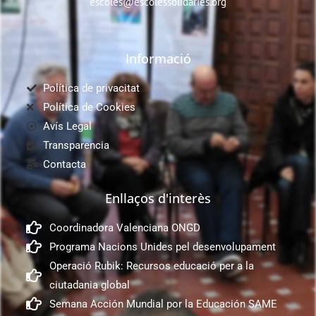
escoles@escolessolidaries.org
Informació
Política de privacitat
Política de Cookies
Avís Legal
Transparencia
Contacta
Enllaços d'interès
Coordinadora Valenciana ONGD
Programa Nacions Unides pel desenvolupament
Operació Rubik: Recursos educació per a la
ciutadania global
Semana Acción Mundial por la Educación SAME