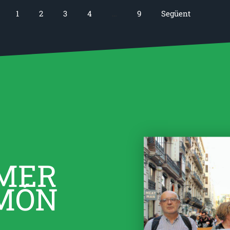
1
2
3
4
…
9
Següent
IMER
 MÓN