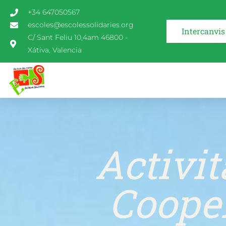
+34 647050567
escoles@escolessolidaries.org
Intercanvis
C/ Sant Feliu 10,4am 46800 -
Xátiva, Valencia
Activit
Coope