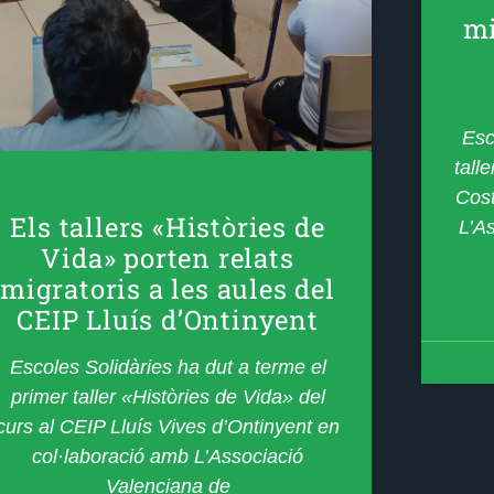
mi
Esc
tall
Cost
Els tallers «Històries de
L’As
Vida» porten relats
migratoris a les aules del
CEIP Lluís d’Ontinyent
Escoles Solidàries ha dut a terme el
primer taller «Històries de Vida» del
curs al CEIP Lluís Vives d’Ontinyent en
col·laboració amb L’Associació
Valenciana de