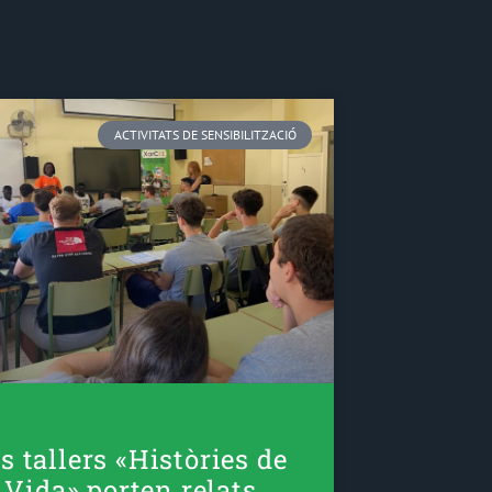
ACTIVITATS DE SENSIBILITZACIÓ
s tallers «Històries de
Vida» porten relats