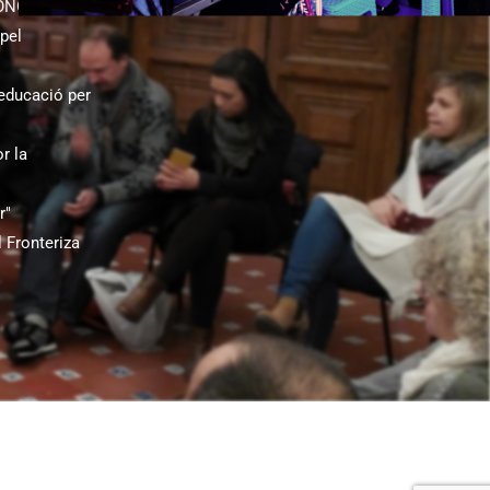
 ONGD
pel
educació per
r la
r"
 Fronteriza