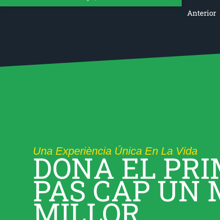
Anterior
Una Experiència Única En La Vida
DONA EL PR
PAS CAP UN
MILLOR