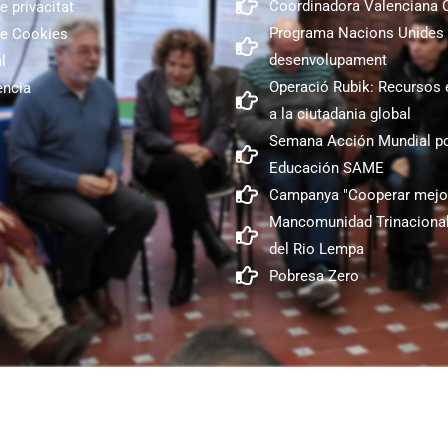
Coordinadora Valenciana
e privacitat
Programa Nacions Unides 
de Cookies
desenvolupament
l
Operació Rubik: Recursos 
encia
a la ciutadania global
Semana Acción Mundial po
Educación SAME
Campanya "Cooperar mejo
Mancomunidad Trinacional
del Rio Lempa
Pobresa Zero