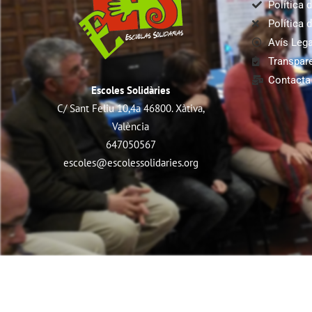
Política d
Política 
Avís Lega
Transpar
Contacta
Escoles Solidàries
C/ Sant Feliu 10,4a 46800. Xàtiva,
València
647050567
escoles@escolessolidaries.org