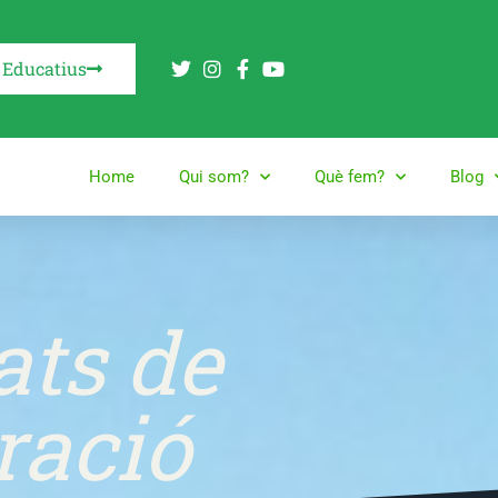
 Educatius
Home
Qui som?
Què fem?
Blog
ats de
ració