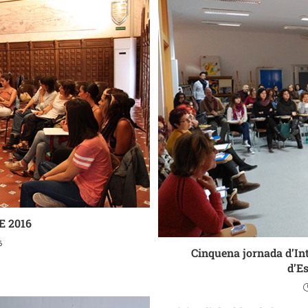
E 2016
6
Cinquena jornada d’In
d’Es