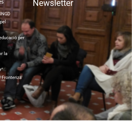
ès
Newsletter
 ONGD
pel
educació per
r la
r"
 Fronteriza