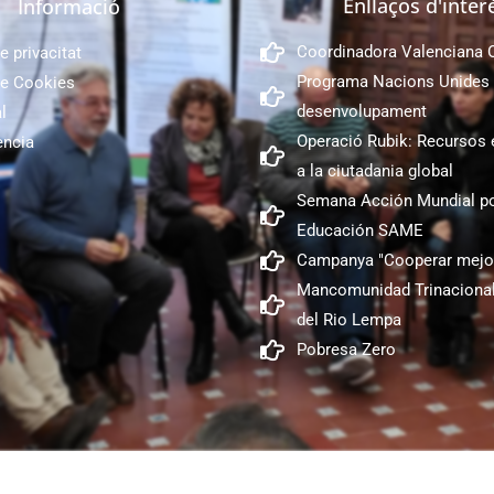
Enllaços d'inter
Informació
Coordinadora Valenciana
e privacitat
Programa Nacions Unides 
de Cookies
desenvolupament
l
Operació Rubik: Recursos 
encia
a la ciutadania global
Semana Acción Mundial po
Educación SAME
Campanya "Cooperar mejo
Mancomunidad Trinacional
del Rio Lempa
Pobresa Zero