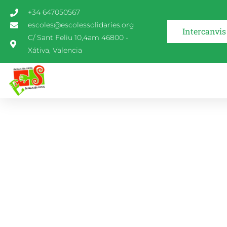
+34 647050567
escoles@escolessolidaries.org
Intercanvis
C/ Sant Feliu 10,4am 46800 -
Xátiva, Valencia