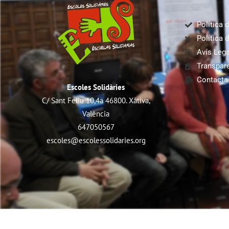
Política d
Política 
Avís Lega
Transpar
Contacta
Escoles Solidàries
C/ Sant Feliu 10,4a 46800. Xàtiva,
València
647050567
escoles@escolessolidaries.org