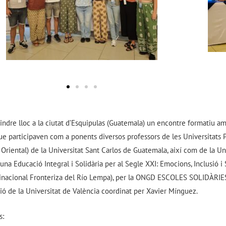
a tindre lloc a la ciutat d’Esquipulas (Guatemala) un encontre formatiu a
que participaven com a ponents diversos professors de les Universitats
riental) de la Universitat Sant Carlos de Guatemala, així com de la Uni
a Educació Integral i Solidària per al Segle XXI: Emocions, Inclusió i S
inacional Fronteriza del Río Lempa), per la ONGD ESCOLES SOLIDÀRIES 
ó de la Universitat de València coordinat per Xavier Mínguez.
s: