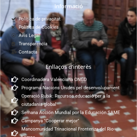
Informació
Política de privacitat
Política de Cookies
Avís Legal
Transparencia
Contacta
Enllaços d'interès
Coordinadora Valenciana ONGD
Programa Nacions Unides pel desenvolupament
Operació Rubik: Recursos educació per a la
ciutadania global
Semana Acción Mundial por la Educación SAME
Campanya "Cooperar mejor"
Mancomunidad Trinacional Fronteriza del Rio