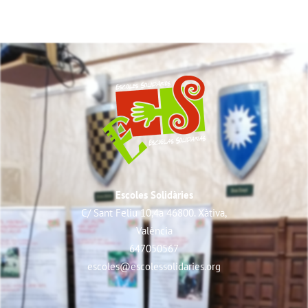
Escoles Solidàries
C/ Sant Feliu 10,4a 46800. Xàtiva,
València
647050567
escoles@escolessolidaries.org