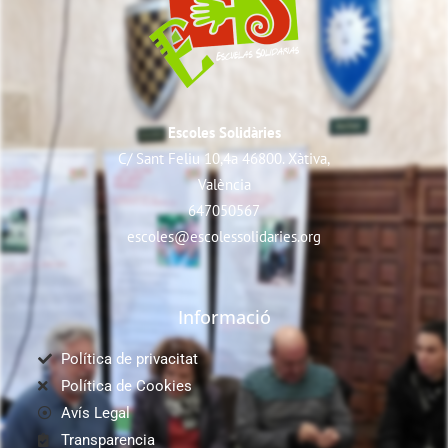
Escoles Solidàries
C/ Sant Feliu 10,4a 46800. Xàtiva,
València
647050567
escoles@escolessolidaries.org
Informació
Política de privacitat
Política de Cookies
Avís Legal
Transparencia