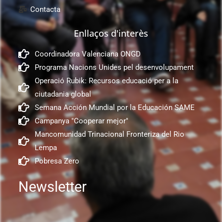
Contacta
Enllaços d'interès
Coordinadora Valenciana ONGD
Programa Nacions Unides pel desenvolupament
Operació Rubik: Recursos educació per a la
ciutadania global
Semana Acción Mundial por la Educación SAME
Campanya "Cooperar mejor"
Mancomunidad Trinacional Fronteriza del Rio
Lempa
Pobresa Zero
Newsletter